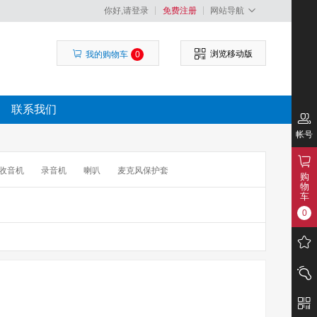
你好,请登录
免费注册
网站导航
浏览移动版
我的购物车
0
联系我们
帐号
收音机
录音机
喇叭
麦克风保护套
购
物
功放
扩音器
播放器
DVD
车
0