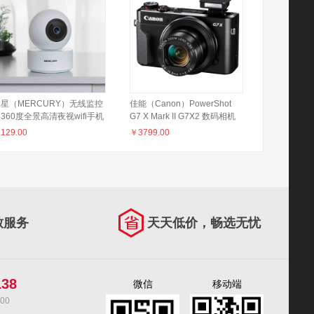
星（MERCURY）无线监控
佳能（Canon）PowerShot
360度全景高清夜视wifi手机
G7 X Mark II G7X2 数码相机
远程安防摄像头云台家用智能
Vlog相机 视频拍摄
￥
129.00
￥
3799.00
络摄像机MIPC252
致服务
天天低价，畅选无忧
138
微信
移动端
00