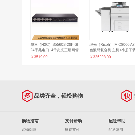
华三（H3C）S5560S-28P-SI
理光（Ricoh）IM C8000 A
24千兆电口+4千兆光三层网管
色数码复合机 主机+小册子
企业级核心网络交换机
订器SR4160+多功能折页器
￥
3519.00
￥
325298.00
FD4020+OCR选购件M13
品类齐全，轻松购物
购物指南
支付帮助
配送帮助
购物保障
微信支付
配送范围