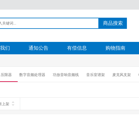
商品搜索
我们
通知公告
有偿信息
购物指南
压限器
数字音频处理器
功放音响音频线
音乐室谱架
麦克风支架
耳机耳麦
音箱音响
小型数码录音设备
拼接处理器
矩阵卡
话筒
新上架