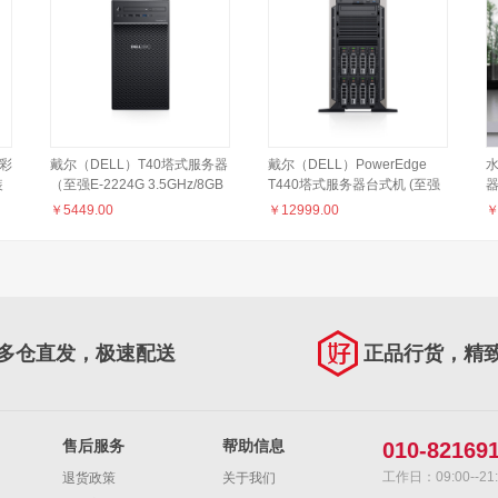
3彩
戴尔（DELL）T40塔式服务器
戴尔（DELL）PowerEdge
水
装
（至强E-2224G 3.5GHz/8GB
T440塔式服务器台式机 (至强
器
ECC内存/1TB 入门级
3204/16GB/2TB硬盘/3年上门
￥
5449.00
￥
12999.00
SATA/DVDRW/3年上门）
服务)
网
多仓直发，极速配送
正品行货，精
售后服务
帮助信息
010-82169
工作日：09:00--21:
退货政策
关于我们