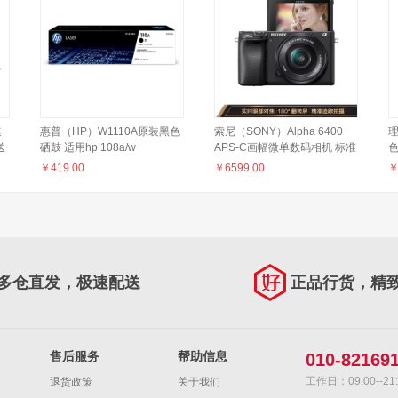
速
惠普（HP）W1110A原装黑色
索尼（SONY）Alpha 6400
理
送
硒鼓 适用hp 108a/w
APS-C画幅微单数码相机 标准
136a/w/nw 138p/pn/pnw 打印
套装 黑色（SELP1650镜头
￥
419.00
￥
6599.00
机硒鼓
ILCE-6400L/A6400L/α6400）
多仓直发，极速配送
正品行货，精
售后服务
帮助信息
010-82169
工作日：09:00--21:
退货政策
关于我们