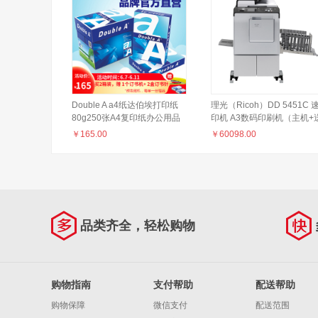
Double A a4纸达伯埃打印纸
理光（Ricoh）DD 5451C 
80g250张A4复印纸办公用品
印机 A3数码印刷机（主机+
打印整箱批发 整箱（2500
稿器）
￥
165.00
￥
60098.00
张） 80g A4 250张/包 10包/箱
品类齐全，轻松购物
购物指南
支付帮助
配送帮助
购物保障
微信支付
配送范围