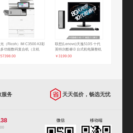
光（Ricoh）IM C3500 A3彩
联想(Lenovo)天逸510S 十代
色多功能数码复合机（主机
英特尔酷睿i3 台式机电脑整机
+送稿器+内置装订器）
(i3-10100 8G 1T wifi
￥
57398.00
￥
3199.00
win10)21.5英寸
致服务
天天低价，畅选无忧
138
微信
移动端
00