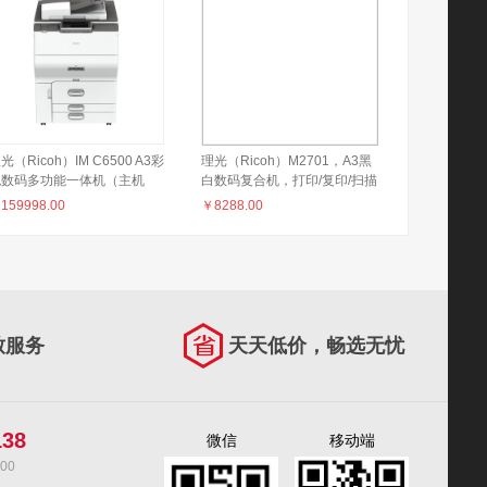
光（Ricoh）IM C6500 A3彩
理光（Ricoh）M2701，A3黑
色数码多功能一体机（主机
白数码复合机，打印/复印/扫描
+双面同步送稿器）
￥
159998.00
￥
8288.00
致服务
天天低价，畅选无忧
138
微信
移动端
00