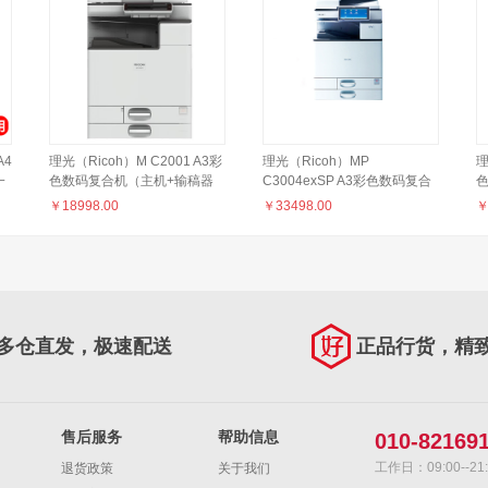
A4
理光（Ricoh）M C2001 A3彩
理光（Ricoh）MP
理
一
色数码复合机（主机+输稿器
C3004exSP A3彩色数码复合
定
+双纸盒）
机 标配含输稿器
￥
18998.00
￥
33498.00
多仓直发，极速配送
正品行货，精
售后服务
帮助信息
010-82169
工作日：09:00--21:
退货政策
关于我们