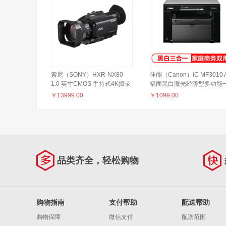
索尼（SONY）HXR-NX80
佳能（Canon）iC MF3010 
1.0 英寸CMOS 手持式4K摄录
幅面黑白激光经济型多功能
一体机 小巧便携 12倍光学 专
体机（打印/复印/扫描/按需
￥
13999.00
￥
1099.00
业级摄录机中的掌中宝
影 家庭打印/商用办公）
品类齐全，轻松购物
购物指南
支付帮助
配送帮助
购物保障
微信支付
配送范围