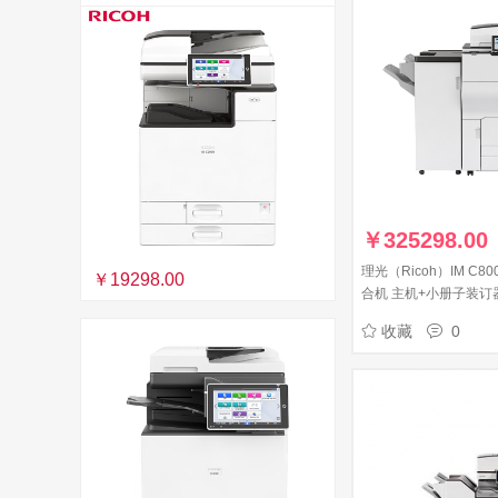
￥
325298.00
理光（Ricoh）IM C8
￥19298.00
合机 主机+小册子装订器
能折页器FD4020+OC
收藏
0