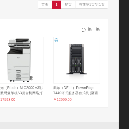
首页
1
尾页
当前第1页/共1页
换一换
光（Ricoh）M C2000 A3彩
戴尔（DELL）PowerEdge
色数码复印机A3复合机网络打
T440塔式服务器台式机 (至强
印扫描一体机办公自动彩色双
3204/16GB/2TB硬盘/3年上门
￥
17598.00
￥
12999.00
打 ARDF+双纸盒配置
服务)