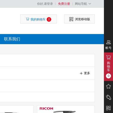
你好,请登录
免费注册
网站导航
浏览移动版
我的购物车
0
联系我们
帐号
购
物
车
更多
0