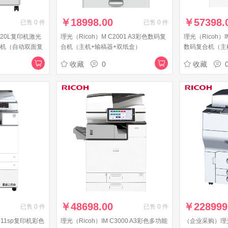
￥
18998.00
￥
57398.
已售
0
件
已售
0
件
3120L复印机激光
理光（Ricoh）M C2001 A3彩色数码复
理光（Ricoh）I
体机（自动双面复
合机（主机+输稿器+双纸盒）
数码复合机（主
20L主机+工作台
器）
收藏
0
收藏
 2个纸盒）
￥
48698.00
￥
228999
已售
0
件
已售
0
件
011sp复印机彩色
理光（Ricoh）IM C3000 A3彩色多功能
（企业采购）理光