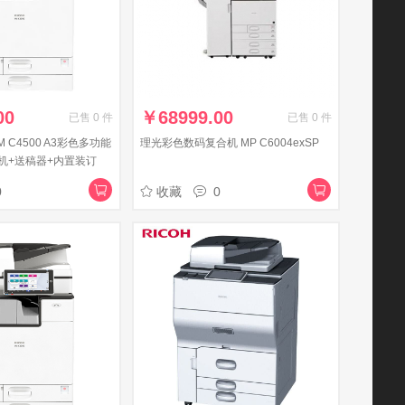
00
￥
68999.00
已售
0
件
已售
0
件
M C4500 A3彩色多功能
理光彩色数码复合机 MP C6004exSP
机+送稿器+内置装订
0
收藏
0