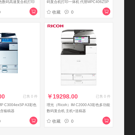
3彩色数码高速复合机打印
码复合机打印一体机 代替MPC406ZSP
务办公
0
收藏
0
00
￥
19298.00
已售
0
件
已售
0
件
P C3004exSP A3彩色
理光（Ricoh）IM C2000 A3彩色多功能
配含输稿器
数码复合机 主机+送稿器
0
收藏
0