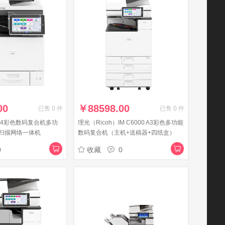
00
￥
88598.00
已售
0
件
已售
0
件
F A4彩色数码复合机多功
理光（Ricoh）IM C6000 A3彩色多功能
扫描网络一体机
数码复合机（主机+送稿器+四纸盒）
0
收藏
0