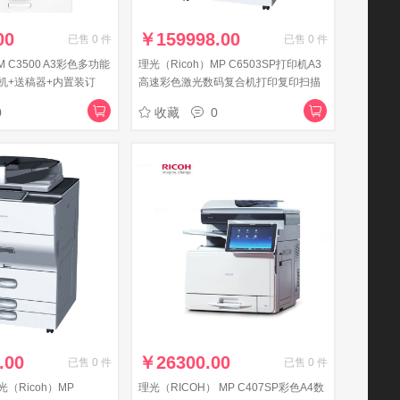
00
￥
159998.00
已售
0
件
已售
0
件
M C3500 A3彩色多功能
理光（Ricoh）MP C6503SP打印机A3
机+送稿器+内置装订
高速彩色激光数码复合机打印复印扫描
一体机大型商务办公 主机+送稿器 （65
0
收藏
0
页/分）
.00
￥
26300.00
已售
0
件
已售
0
件
（Ricoh）MP
理光（RICOH） MP C407SP彩色A4数