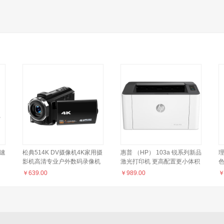
 速
松典514K DV摄像机4K家用摄
惠普 （HP） 103a 锐系列新品
理
影机高清专业户外数码录像机
激光打印机 更高配置更小体积
手持便携 标配128G
P1106/1108升级款
￥
639.00
￥
989.00
面