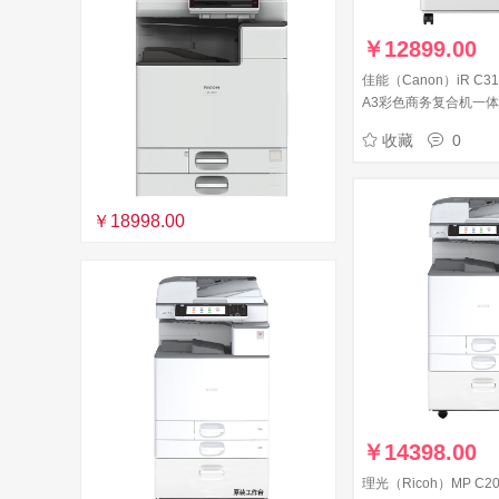
￥
12899.00
佳能（Canon）iR C
A3彩色商务复合机一
印无线打印扫描） C31
收藏
0
（含双面输稿器 双面器
￥18998.00
￥
14398.00
理光（Ricoh）MP C2