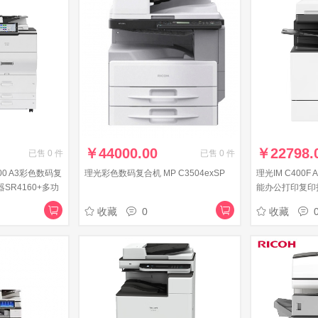
￥
44000.00
￥
22798.
已售
0
件
已售
0
件
000 A3彩色数码复
理光彩色数码复合机 MP C3504exSP
理光IM C400
SR4160+多功
能办公打印复印
R选购件M13
收藏
0
收藏