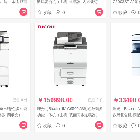
功能一体机 双面
数码复合机（主机+送稿器+内置装订
C8003SP A
器）
复印扫描大型商
收藏
0
收藏
￥
159998.00
￥
33498.
已售
0
件
已售
0
件
500 A3彩色多功能
理光（Ricoh）IM C6500 A3彩色数码多
理光（Ricoh）M
稿器+四纸盒）
功能一体机（主机+双面同步送稿器）
数码复合机 标
收藏
0
收藏