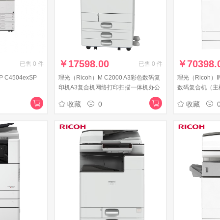
￥
17598.00
￥
70398.
已售
0
件
已售
0
件
C4504exSP
理光（Ricoh）M C2000 A3彩色数码复
理光（Ricoh）I
印机A3复合机网络打印扫描一体机办公
数码复合机（主
自动彩色双面打 ARDF+双纸盒配置
器）
收藏
0
收藏