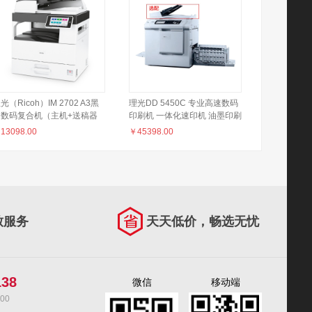
光（Ricoh）IM 2702 A3黑
理光DD 5450C 专业高速数码
白数码复合机（主机+送稿器
印刷机 一体化速印机 油墨印刷
单纸盒）
机办公商用学校试卷打印 DD
￥
13098.00
￥
45398.00
5450C官方标配（盖板） 原稿
制版
致服务
天天低价，畅选无忧
138
微信
移动端
00