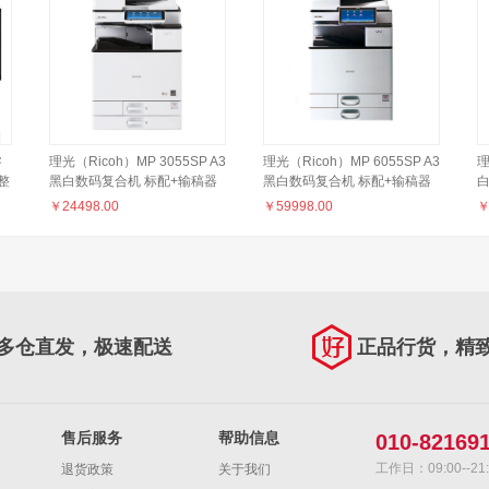
睿
理光（Ricoh）MP 3055SP A3
理光（Ricoh）MP 6055SP A3
理
整
黑白数码复合机 标配+输稿器
黑白数码复合机 标配+输稿器
+
￥
24498.00
￥
59998.00
多仓直发，极速配送
正品行货，精
售后服务
帮助信息
010-82169
工作日：09:00--21:
退货政策
关于我们