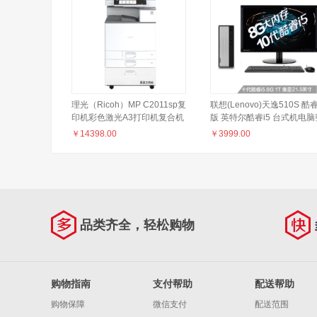
理光（Ricoh）MP C2011sp复
联想(Lenovo)天逸510S 酷
印机彩色激光A3打印机复合机
版 英特尔酷睿i5 台式机电脑
多功能一体机 双面输稿器网络
机(i5-10400 8G 1T wifi
￥
14398.00
￥
3999.00
办公
win10)21.5英寸
品类齐全，轻松购物
购物指南
支付帮助
配送帮助
购物保障
微信支付
配送范围