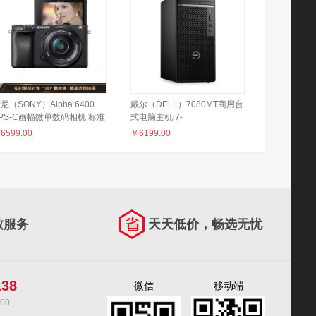
尼（SONY）Alpha 6400
戴尔（DELL）7080MT商用台
PS-C画幅微单数码相机 标准
式电脑主机i7-
装 黑色（SELP1650镜头
10700/16G/1T+256G固态
￥
6599.00
￥
6199.00
LCE-6400L/A6400L/α6400）
NVME/2G独显/键鼠
致服务
天天低价，畅选无忧
138
微信
移动端
00