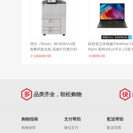
理光（Ricoh）IM 9000 A3黑
联想笔记本电脑ThinkPad X
色数码复合机 高速打印复印扫
Nano 英特尔Evo平台 13英
描一体机
11代酷睿i7 16G 512G 高色
￥
169498.00
￥
9999.00
/16:10微边框2K
品类齐全，轻松购物
购物指南
支付帮助
配送帮助
购物保障
微信支付
配送范围