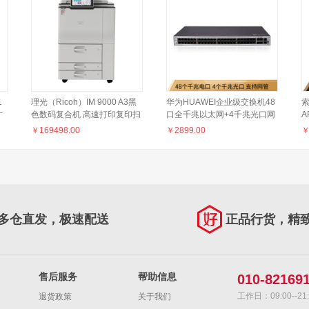
1
理光（Ricoh）IM 9000 A3黑
华为HUAWEI企业级交换机48
索
寸
色数码复合机 高速打印复印扫
口全千兆以太网+4千兆光口网
A
域
描一体机
络管理网管核心汇聚三层办公
套
￥
169498.00
￥
2899.00
组网 S1730S-S48T4S-A
I
多仓直发，极速配送
正品行货，精
售后服务
帮助信息
010-82169
工作日：09:00--21:
退货政策
关于我们