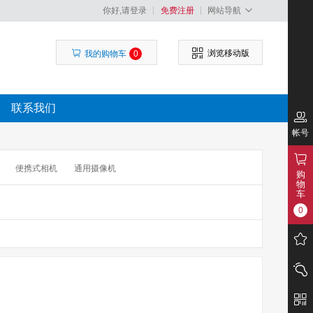
你好,请登录
免费注册
网站导航
浏览移动版
我的购物车
0
联系我们
帐号
便携式相机
通用摄像机
购
物
车
0