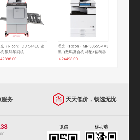
光（Ricoh）DD 5441C 速
理光（Ricoh）MP 3055SP A3
机 数码印刷机
黑白数码复合机 标配+输稿器
￥
42898.00
￥
24498.00
致服务
天天低价，畅选无忧
138
微信
移动端
00