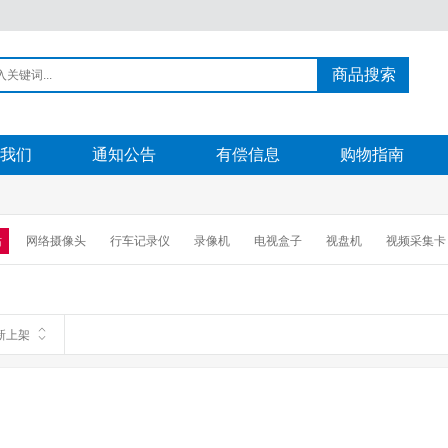
商品搜索
我们
通知公告
有偿信息
购物指南
站
网络摄像头
行车记录仪
录像机
电视盒子
视盘机
视频采集卡
普通摄像机
新上架