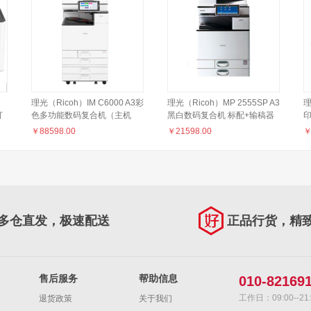
理光（Ricoh）IM C6000 A3彩
理光（Ricoh）MP 2555SP A3
理
打
色多功能数码复合机（主机
黑白数码复合机 标配+输稿器
印
 黑
+送稿器+四纸盒）
￥
88598.00
￥
21598.00
多仓直发，极速配送
正品行货，精
售后服务
帮助信息
010-82169
工作日：09:00--21:
退货政策
关于我们