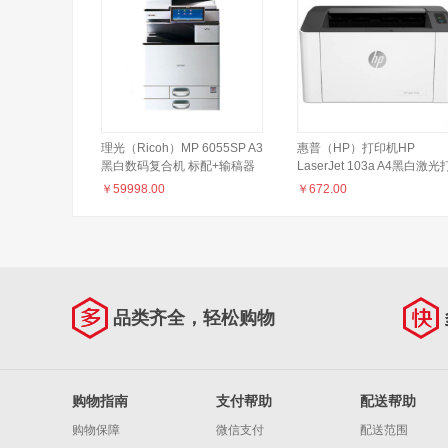
理光（Ricoh）MP 6055SP A3
惠普（HP）打印机HP
黑白数码复合机 标配+输稿器
LaserJet 103a A4黑白激光
印机（激光 普通办公打印机
￥
59998.00
￥
672.00
白）
品类齐全，轻松购物
购物指南
支付帮助
配送帮助
购物保障
微信支付
配送范围