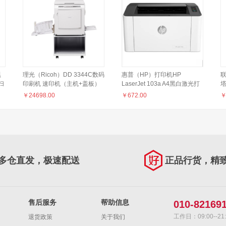
黑
理光（Ricoh）DD 3344C数码
惠普（HP）打印机HP
联
扫
印刷机 速印机（主机+盖板）
LaserJet 103a A4黑白激光打
塔
印机（激光 普通办公打印机 黑
E
￥
24698.00
￥
672.00
白）
2
块
多仓直发，极速配送
正品行货，精
售后服务
帮助信息
010-82169
工作日：09:00--21:
退货政策
关于我们