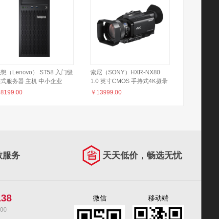
想（Lenovo） ST58 入门级
索尼（SONY）HXR-NX80
式服务器 主机 中小企业
1.0 英寸CMOS 手持式4K摄录
RP 财务系统 ST58 至强 E-
一体机 小巧便携 12倍光学 专
￥
8199.00
￥
13999.00
224G 四核3.5GHz 16G内存2
业级摄录机中的掌中宝
1T硬盘推荐机型
致服务
天天低价，畅选无忧
138
微信
移动端
00