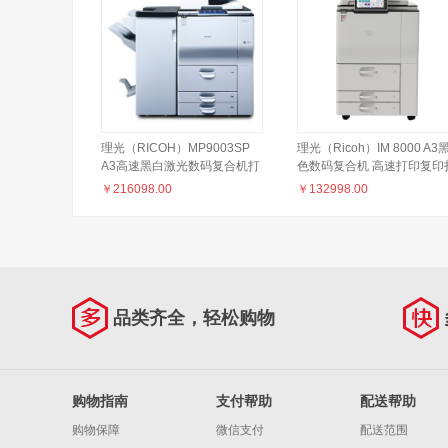
理光（RICOH）MP9003SP
理光（Ricoh）IM 8000 A3
A3高速黑白激光数码复合机打
色数码复合机 高速打印复印
印机复印扫描大型商务办公工
描一体机
￥
216098.00
￥
132998.00
程复印机 主机+输稿器+2000
页小册子装订器
品类齐全，轻松购物
购物指南
支付帮助
配送帮助
购物保障
微信支付
配送范围