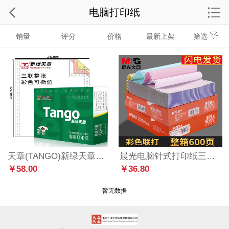
电脑打印纸
销量
评分
价格
最新上架
筛选
天章(TANGO)新绿天章三联整张撕边电脑打印纸 彩色针式三联打印纸（241-3S 色序:白红黄 1000页/箱)
晨光电脑针式打印纸三联打印纸二等分一联二联两联四联五联电脑打印纸二等分三等分发票凭证清单送货出库单票 三联二等分 600张
￥58.00
￥36.80
暂无数据